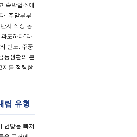
기고 숙박업소에
다. 주말부부
"단지 직장 동
 과도하다"라
의 빈도, 주중
 공동생활의 본
고지를 점령할
대립 유형
이 법망을 빠져
들을 곤경에