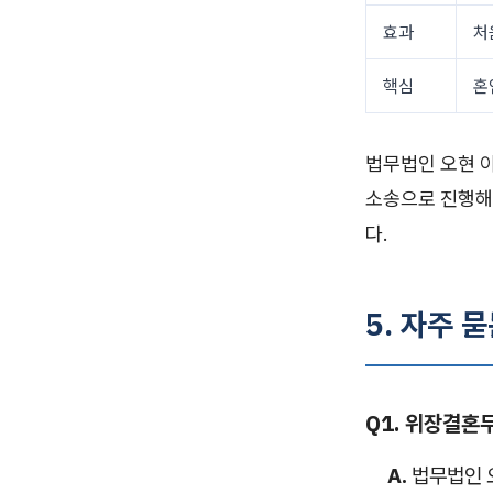
효과
처
핵심
혼
법무법인 오현 
소송으로 진행해
다.
5. 자주 묻
Q1. 위장결
A.
법무법인 