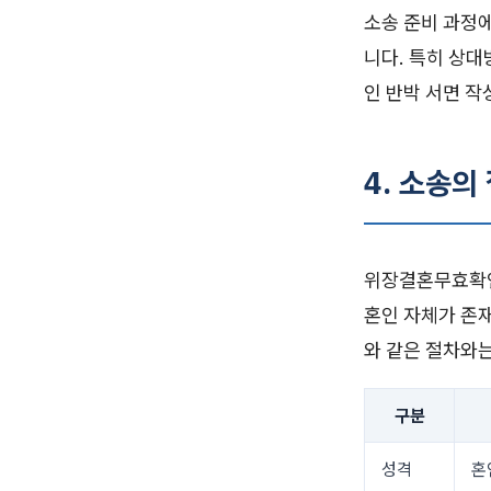
소송 준비 과정에
니다. 특히 상대
인 반박 서면 작
4. 소송의
위장결혼무효확인
혼인 자체가 존
와 같은 절차와
구분
성격
혼