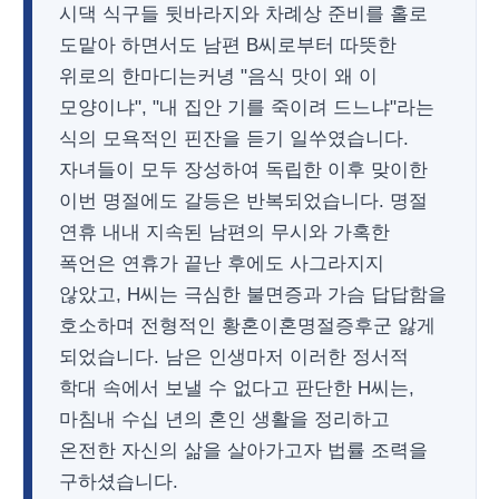
시댁 식구들 뒷바라지와 차례상 준비를 홀로
도맡아 하면서도 남편 B씨로부터 따뜻한
위로의 한마디는커녕 "음식 맛이 왜 이
모양이냐", "내 집안 기를 죽이려 드느냐"라는
식의 모욕적인 핀잔을 듣기 일쑤였습니다.
자녀들이 모두 장성하여 독립한 이후 맞이한
이번 명절에도 갈등은 반복되었습니다. 명절
연휴 내내 지속된 남편의 무시와 가혹한
폭언은 연휴가 끝난 후에도 사그라지지
않았고, H씨는 극심한 불면증과 가슴 답답함을
호소하며 전형적인 황혼이혼명절증후군 앓게
되었습니다. 남은 인생마저 이러한 정서적
학대 속에서 보낼 수 없다고 판단한 H씨는,
마침내 수십 년의 혼인 생활을 정리하고
온전한 자신의 삶을 살아가고자 법률 조력을
구하셨습니다.