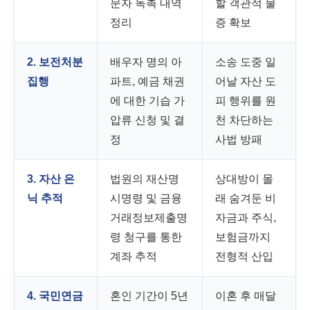
문자 독촉 내역
할 객관적 물
정리
증 확보
2. 보전처분
배우자 명의 아
소송 도중 일
집행
파트, 예금 채권
어날 자산 도
에 대한 기습 가
피 행위를 원
압류 신청 및 결
천 차단하는
정
사법 방패
3. 자산 은
법원의 재산명
상대방이 몰
닉 추적
시명령 및 금융
래 숨겨둔 비
거래정보제출명
자금과 주식,
령 청구를 통한
보험금까지
계좌 추적
전형적 산입
4. 국민연금
혼인 기간이 5년
이혼 후 매달