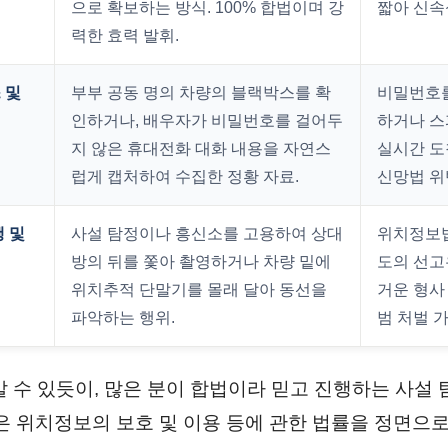
으로 확보하는 방식. 100% 합법이며 강
짧아 신속
력한 효력 발휘.
 및
부부 공동 명의 차량의 블랙박스를 확
비밀번호를
인하거나, 배우자가 비밀번호를 걸어두
하거나 스
지 않은 휴대전화 대화 내용을 자연스
실시간 도
럽게 캡처하여 수집한 정황 자료.
신망법 위
행 및
사설 탐정이나 흥신소를 고용하여 상대
위치정보법
방의 뒤를 쫓아 촬영하거나 차량 밑에
도의 선고
위치추적 단말기를 몰래 달아 동선을
거운 형사
파악하는 행위.
범 처벌 
알 수 있듯이, 많은 분이 합법이라 믿고 진행하는 사설
착은 위치정보의 보호 및 이용 등에 관한 법률을 정면으