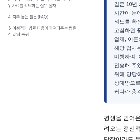
결혼 10년
위자료를 확보하는 실무 절차
시간이 눈
4. 자주 묻는 질문 (FAQ)
외도를 확
5. 이성적인 법률 대응이 가져다주는 평온
고심하던 
한 삶의 복귀
업체, 이
해당 업체
미행하여,
전송해 주었
위해 당당
상대방으로
커다란 충
평생을 믿어온
려오는 정신적
당장이라도 두