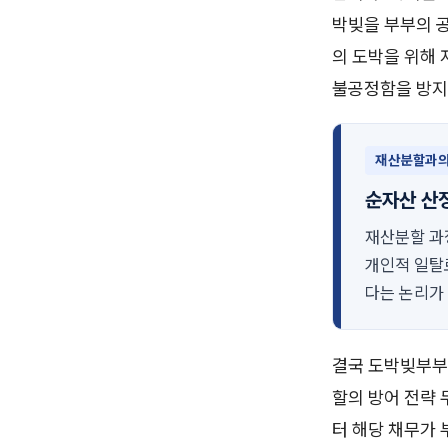
박빚을 부부의 
의 도박을 위해
불공정함을 방지
재산분할과의
순자산 산정
재산분할 과
개인적 일탈
다는 논리가
결국 도박빚부부
할의 방어 전략
터 해당 채무가