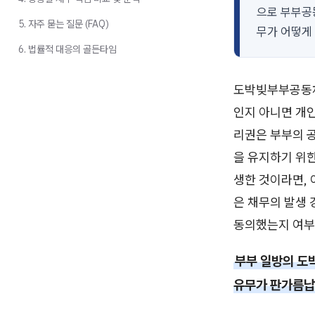
으로 부부공
5. 자주 묻는 질문 (FAQ)
무가 어떻게
6. 법률적 대응의 골든타임
도박빚부부공동채
인지 아니면 개
리권은 부부의 
을 유지하기 위
생한 것이라면,
은 채무의 발생 
동의했는지 여부
부부 일방의 도
유무가 판가름납