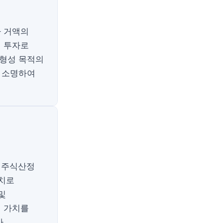
가 거액의
성 투자로
 형성 목적의
을 소명하여
인주식산정
가치로
및
익 가치를
.