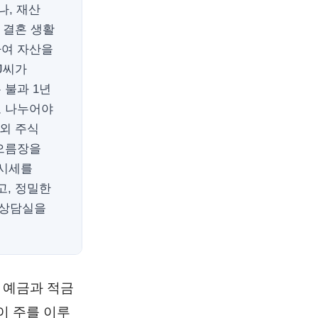
나, 재산
 결혼 생활
하여 자산을
J씨가
 불과 1년
로 나누어야
외 주식
 으름장을
 시세를
고, 정밀한
 상담실을
 예금과 적금
이 주를 이루