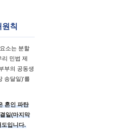
대원칙
 요소는 분할
우리 민법 제
 부부의 공동생
 송달일)'를
은 혼인 파탄
종결일(마지막
태도입니다.