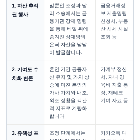
말뿐인 조정과 달
금융거래정
1. 자산 추적
리 소송에서는 금
보 제출명령
권 행사
융기관 강제 명령
신청서, 부동
을 통해 베일 뒤에
산 시세 사실
숨겨진 상대방의
조회 등
은닉 자산을 낱낱
이 발굴합니다.
혼인 기간 공동자
가계부 정산
2. 기여도 수
산 유지 및 가치 상
서, 자녀 양
치화 변론
승에 미친 본인의
육비 지출 통
가사 가치와 내조,
장, 재테크
외조 정황을 객관
기여 자료 등
적 지표로 계량화
합니다.
조정 단계에서는
카카오톡 대
3. 유책성 프