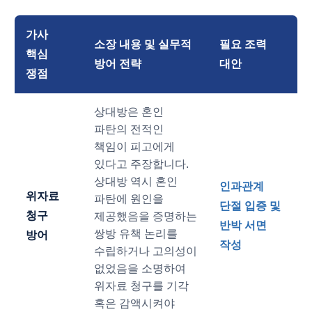
가사
소장 내용 및 실무적
필요 조력
핵심
방어 전략
대안
쟁점
상대방은 혼인
파탄의 전적인
책임이 피고에게
있다고 주장합니다.
상대방 역시 혼인
인과관계
위자료
파탄에 원인을
단절 입증 및
청구
제공했음을 증명하는
반박 서면
쌍방 유책 논리를
방어
작성
수립하거나 고의성이
없었음을 소명하여
위자료 청구를 기각
혹은 감액시켜야