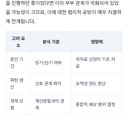
을 진행하던 중이었다면 이미 부부 관계가 악화되어 있었
을 가능성이 크므로, 이에 대한 법리적 공방이 매우 치열하
게 전개됩니다.
고려 요
분석 기준
영향력
소
혼인 기
위자료 산정의 기초 자
장기/단기 여부
간
료
파탄 원
선후 관계 파악
유책성 정도 판단
인
경제 상
재산분할과의 관
종합적 배상 범위 결정
황
계