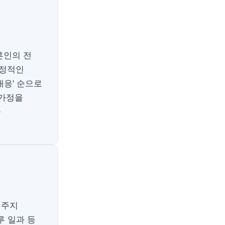
혼인의 전
감정적인
대응' 순으로
 가정을
을
 주지
루 일과 등