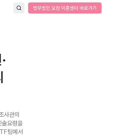
법무법인 오현 이혼센터 바로가기
·
의
사조사관의
진술요령을
응TF팀에서