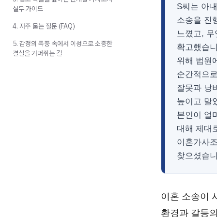
S씨는 아
실무 가이드
소송을 진
4. 자주 묻는 질문 (FAQ)
느꼈고, 
5. 감정의 폭풍 속에서 이성으로 소중한
확고했습니
결실을 거머쥐는 길
위해 법원에
순간적으로
잘못과 낭
높이고 말았
본인이 얼
대해 제대
이혼가사조
찾으셨습니
이혼 소송이 
환경과 갈등의