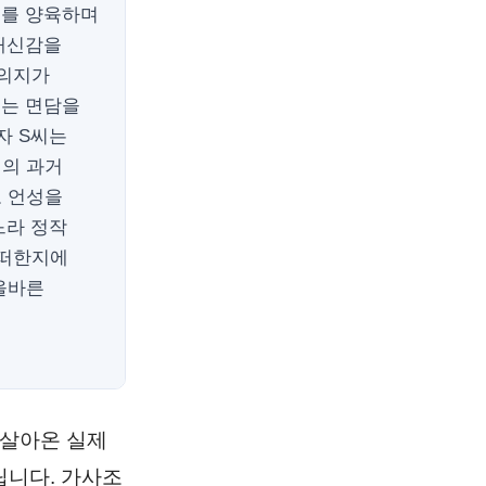
녀를 양육하며
 배신감을
 의지가
씨는 면담을
자 S씨는
내의 과거
고 언성을
느라 정작
어떠한지에
올바른
 살아온 실제
립니다. 가사조