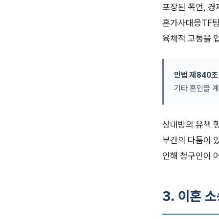
포장된 폭언, 경
혼가사대응TF팀
육체적 고통을 입
민법 제840조
기타 혼인을 계
상대방의 유책 
부간의 다툼이 
인해 청구인이 
3. 이혼 