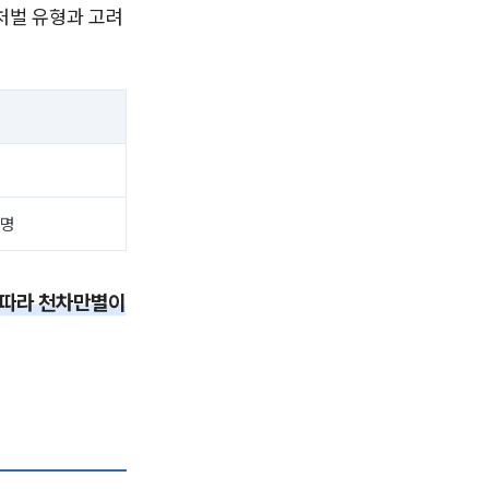
처벌 유형과 고려
소명
 따라 천차만별이