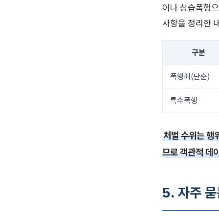
이나 상습폭행으
사항을 정리한 
구분
폭행죄(단순)
특수폭행
처벌 수위는 행
므로 객관적 데
5. 자주 묻