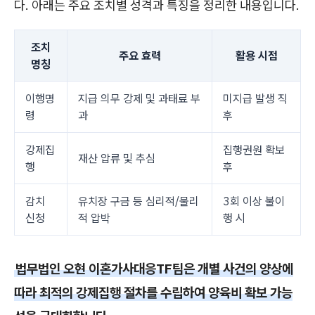
다. 아래는 주요 조치별 성격과 특징을 정리한 내용입니다.
조치
주요 효력
활용 시점
명칭
이행명
지급 의무 강제 및 과태료 부
미지급 발생 직
령
과
후
강제집
집행권원 확보
재산 압류 및 추심
행
후
감치
유치장 구금 등 심리적/물리
3회 이상 불이
신청
적 압박
행 시
법무법인 오현 이혼가사대응TF팀은 개별 사건의 양상에
따라 최적의 강제집행 절차를 수립하여 양육비 확보 가능