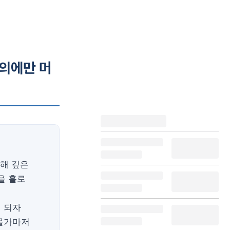
합의에만 머
해 깊은
을 홀로
 되자
 물가마저