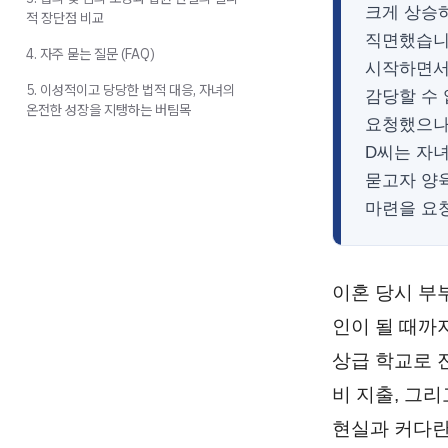
크게 상승
적 장단점 비교
직면했습니
4. 자주 묻는 질문 (FAQ)
시작하면서
5. 이성적이고 당당한 법적 대응, 자녀의
감당할 수
온전한 성장을 지탱하는 버팀목
요청했으나
D씨는 자
묻고자 양
마련을 요
이혼 당시 부
인이 될 때까
상급 학교로 
비 지출, 그
현실과 커다란