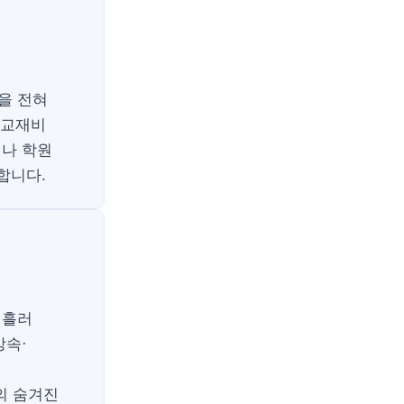
을 전혀
 교재비
이나 학원
합니다.
 흘러
상속·
의 숨겨진