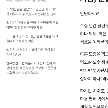
는 법: '실질적 혼인 기간'의 마법
3. "재산분할 끝났으니 연금은 내 거다!"
안녕하세요.
전 배우자의 주장을 부수는 대법원 판례
4. 10년 뒤에 받을 연금, 잊어버릴까 두렵
수십 년간 남편 
다면? '분할연금 선청구 제도'
이나 외도, 혹은
5. 이혼 소송의 꽃, 연금 분할 비율을 내 마
음대로 조정하는 기술
서셨을 여러분의
6. 상담 시 의뢰인분들이 가장 많이 묻는
이혼 도장을 찍고
질문 (FAQ)
먹고살 노후 생계
법무법인 오현 이혼가사대응TF팀이 여러
분의 눈물 젖은 청춘을 보상받고 든든한
박꼬박 부어놨지만
노후를 지켜드리겠습니다
살아야 하나"라
하지만 여러분,
마음 편히 밖에서
계실 여러분을 