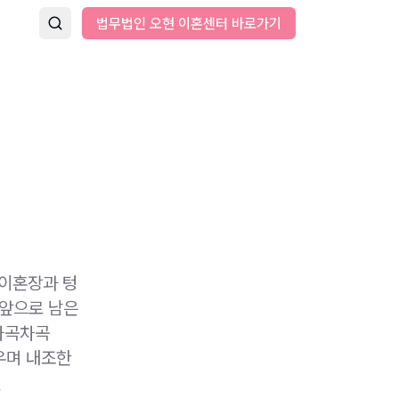
법무법인 오현 이혼센터 바로가기
 이혼장과 텅
 앞으로 남은
차곡차곡
우며 내조한
현