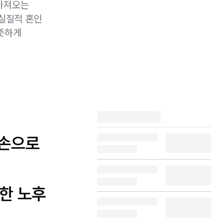
가져오는
 실질적 혼인
따뜻하게
빈손으로
한 노후