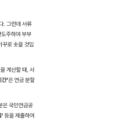
. 그런데 서류
야반도주하여 부부
거꾸로 솟을 것입
 계산할 때, 서
기간'
은 연금 분할
러분은 국민연금공
'
등을 제출하여