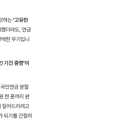
보장하는
'고유한
의했더라도, 연금
강력한 무기입니
혼인 기간 증명'이
 국민연금 분할
원 한 푼까지 완
게 짚어드리려고
가 되기를 간절히