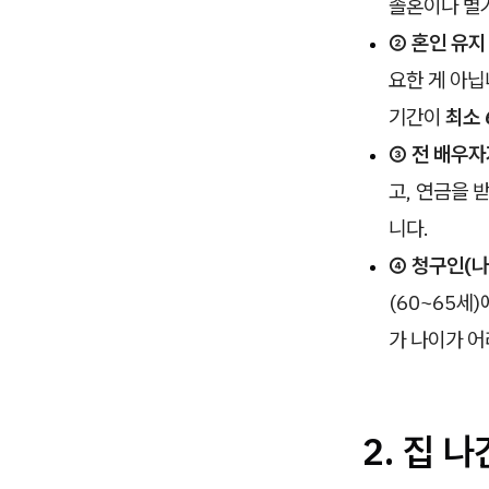
졸혼이나 별
② 혼인 유지
요한 게 아닙
기간이
최소 
③ 전 배우자
고, 연금을 
니다.
④ 청구인(나
(60~65세
가 나이가 어
2. 집 