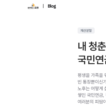
|
Blog
재산분할
내 청춘
국민연
평생을 가족을 
빈 통장뿐이신가
노후는 어떻게 
쌓인 국민연금,
여러분의 피땀이