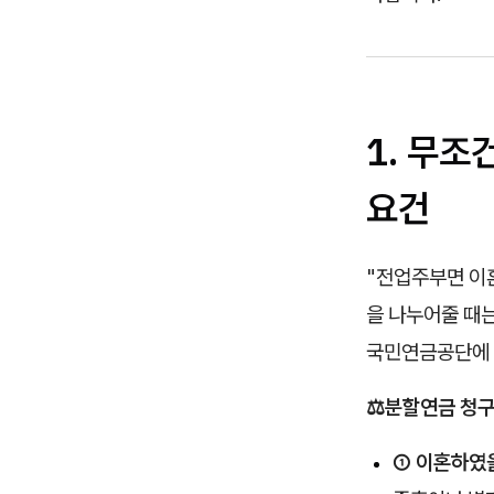
1. 무조
요건
"전업주부면 이혼
을 나누어줄 때는
국민연금공단에 
⚖️
분할연금 청구
① 이혼하였을