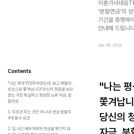
이혼가사대응TF
'분할연금'의 성
기간을 증명하여
안내해 드립니다
Apr 08, 2026
Contents
"나는 
"나는 평생 전업주부였는데, 늙고 병들어
빈손으로 쫓겨납니다"당신의 청춘을 보상
받는 가장 확실하고 정당한 노후 자금, 분
쫓겨납니
할연금
1. 무조건 주는 것은 아니다! 연금 분할의
당신의 
4대 필수 요건
자금, 
2. 집 나간 배우자에게 연금을 뺏기지 않