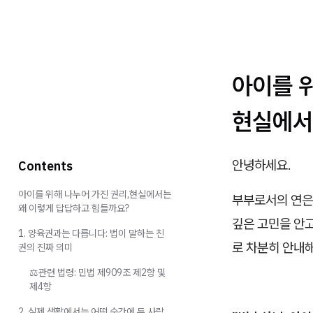
아이를 위
현실에서
안녕하세요.
Contents
아이를 위해 나누어 가진 권리,현실에서는
부부로서의 연은
왜 이렇게 답답하고 힘들까요?
깊은 고민을 안고
1. 양육권과는 다릅니다: 법이 말하는 친
로 차분히 안내
권의 진짜 의미
⚖️관련 법령: 민법 제909조 제2항 및
제4항
2. 실제 생활에서는 어떤 순간에 두 사람